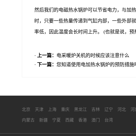
然后我们的电磁热水锅炉可以节省电力，与加热
时，只要一些热量传递到气缸内部，一些外部就
率低，因此温度会长时间上升。 (也就是说，预
·
上一篇：
电采暖炉关机的时候应该注意什么
·
下一篇：
您知道使用电加热水锅炉的预防措施
北京
天津
上海
重庆
黑龙江
吉林
辽宁
河北
河
内蒙古
新疆
宁夏
西藏
香港
澳门
台湾