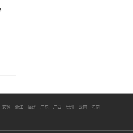
热
用
安徽
浙江
福建
广东
广西
贵州
云南
海南