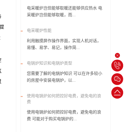
电采暖炉岂但能够取暖还能够供应热水 电
采暖炉岂但能够取暖，而...
与
提
电采暖炉性能
量
利用触摸屏作操作界面，实现人机对话，
易懂、易学、易记，操作简...
空
电锅炉知识和电锅炉类型
电
气
您需要了解的电锅炉知识 可以在许多较小
话：
的房屋中安装电锅炉，以...
过
1850311001
返
使用电锅炉如何把控好电费，避免电的浪
费
回
使用电锅炉如何把控好电费，避免电的浪
顶
费 可能对于购买电锅炉的...
部