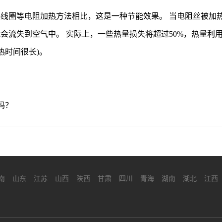
线圈等电阻加热方法相比，这是一种节能效果。 当电阻丝被加
会流失到空气中。 实际上，一些热量损失将超过50%，热量利
热时间很长)。
吗？
南
山东
江苏
山西
陕西
甘肃
四川
青海
湖南
湖北
江西