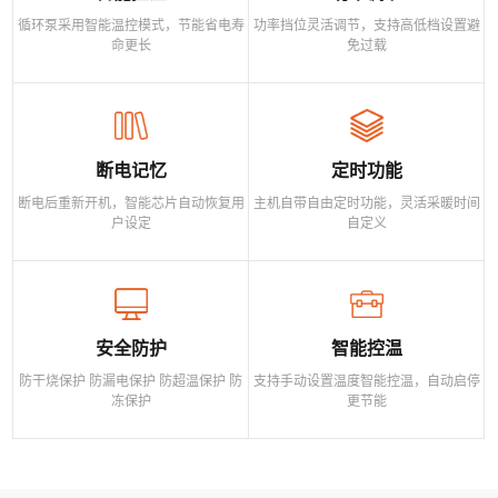
循环泵采用智能温控模式，节能省电寿
功率挡位灵活调节，支持高低档设置避
命更长
免过载
断电记忆
定时功能
断电后重新开机，智能芯片自动恢复用
主机自带自由定时功能，灵活采暖时间
户设定
自定义
安全防护
智能控温
防干烧保护 防漏电保护 防超温保护 防
支持手动设置温度智能控温，自动启停
冻保护
更节能